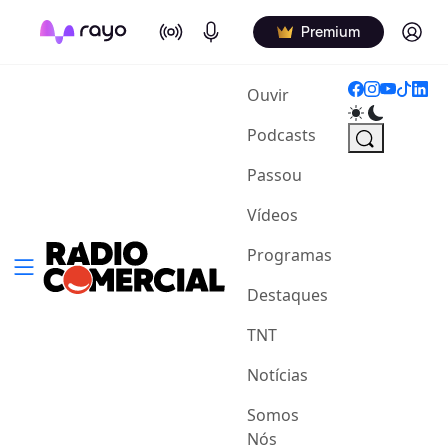
On Air
Podcasts
Log in
Premium
(current)
Ouvir
Podcasts
Passou
Vídeos
Programas
Destaques
TNT
Notícias
Somos
Nós