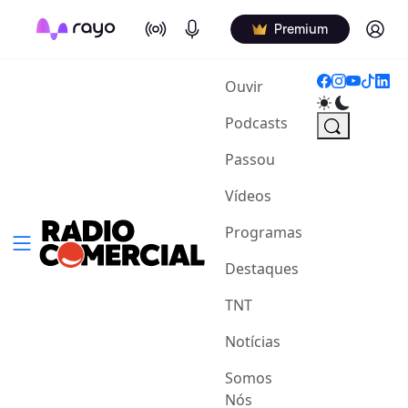
On Air
Podcasts
Log in
Premium
(current)
Ouvir
Podcasts
Passou
Vídeos
Programas
Destaques
TNT
Notícias
Somos
Nós