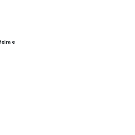
deira e
m