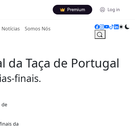
Premium
Log in
Notícias
Somos Nós
al da Taça de Portugal
as-finais.
a de
inais da