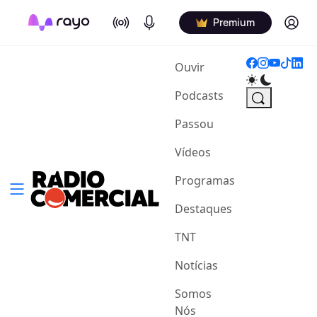
On Air
Podcasts
Log in
Premium
(current)
Ouvir
Podcasts
Passou
Vídeos
Programas
Destaques
TNT
Notícias
Somos
Nós