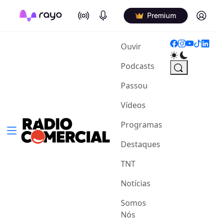
On Air
Podcasts
Log in
Premium
(current)
Ouvir
Podcasts
Passou
Vídeos
Programas
Destaques
TNT
Notícias
Somos
Nós