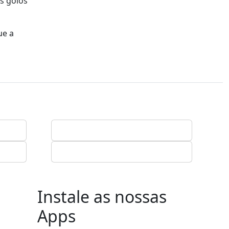
os golos
ue a
Instale as nossas
Apps