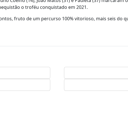
runo Coelho (14), João Matos (31) e Pauleta (37) marcaram 
bequistão o troféu conquistado em 2021.
ntos, fruto de um percurso 100% vitorioso, mais seis do q