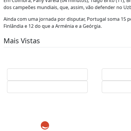
Em Coimbra, Pany Varela (04 minutos), Tiago Brito (11), B
dos campeões mundiais, que, assim, vão defender no Uz
Ainda com uma jornada por disputar, Portugal soma 15 po
Finlândia e 12 do que a Arménia e a Geórgia.
Mais Vistas