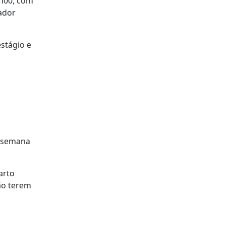
8h00, com
ador
stágio e
a semana
arto
ão terem