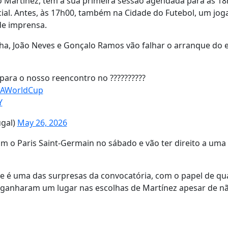
 Martínez, tem a sua primeira sessão agendada para as 1
ial. Antes, às 17h00, também na Cidade do Futebol, um jog
 de imprensa.
ha, João Neves e Gonçalo Ramos vão falhar o arranque do e
ara o nosso reencontro no ??????????
FAWorldCup
Y
ugal)
May 26, 2026
 o Paris Saint-Germain no sábado e vão ter direito a um
que é uma das surpresas da convocatória, com o papel de qu
 ganharam um lugar nas escolhas de Martínez apesar de n