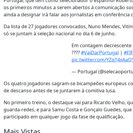
Portugal, que tem como selecionador o espanhol Roberto
os primeiros minutos a serem abertos à comunicação soc
ainda a designar irá falar aos jornalistas em conferência
Da lista de 27 jogadores convocados, Nuno Mendes, Vitin
só se juntam à seleção nacional no dia 6 de junho.
Em contagem decrescente p
????
#VaiDarPortugal
|
#FI
pic.twitter.com/YZqT4xAaO
— Portugal (@selecaoport
Os quatro jogadores sagram-se bicampeões europeus com
de descanso antes de se juntarem à comitiva lusa.
No primeiro treino, o destaque vai para Ricardo Velho, 
guarda-redes, e para Samu Costa e Gonçalo Guedes, que
participado em qualquer jogo da fase de qualificação.
Mais Vistas