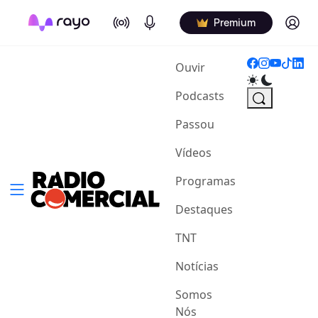
On Air
Podcasts
Log in
Premium
(current)
Ouvir
Podcasts
Passou
Vídeos
Programas
Destaques
TNT
Notícias
Somos
Nós