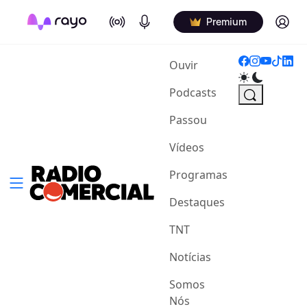
On Air
Podcasts
Log in
Premium
(current)
Ouvir
Podcasts
Passou
Vídeos
Programas
Destaques
TNT
Notícias
Somos
Nós