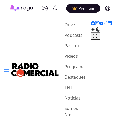
On Air
Podcasts
Log in
Premium
(current)
Ouvir
Podcasts
Passou
Vídeos
Programas
Destaques
TNT
Notícias
Somos
Nós