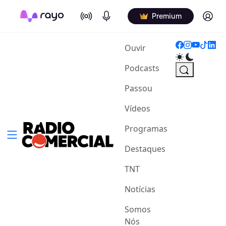
On Air
Podcasts
Log in
Premium
(current)
Ouvir
Podcasts
Passou
Vídeos
Programas
Destaques
TNT
Notícias
Somos
Nós