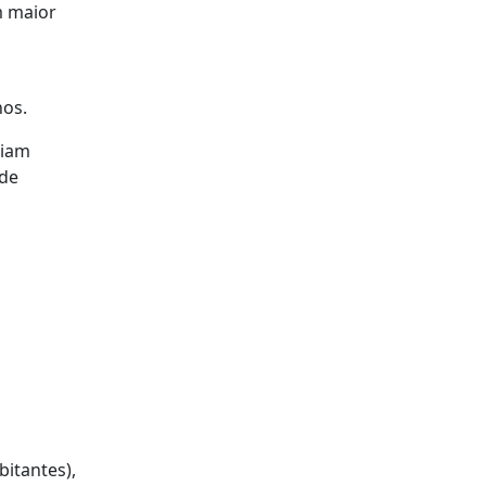
m maior
nos.
riam
ade
bitantes),