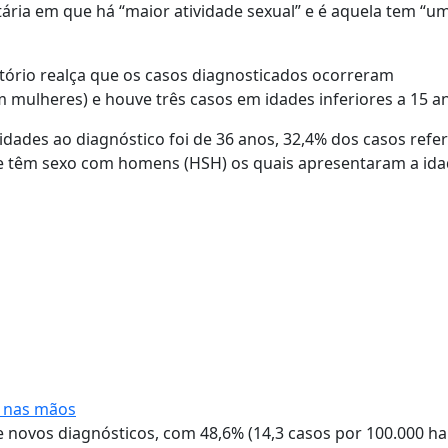
tária em que há “maior atividade sexual” e é aquela tem “u
atório realça que os casos diagnosticados ocorreram
mulheres) e houve três casos em idades inferiores a 15 a
idades ao diagnóstico foi de 36 anos, 32,4% dos casos refe
ue têm sexo com homens (HSH) os quais apresentaram a id
ro nas mãos
 novos diagnósticos, com 48,6% (14,3 casos por 100.000 ha