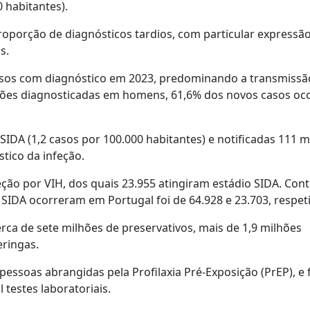
 habitantes).
oporção de diagnósticos tardios, com particular expressão
s.
 casos com diagnóstico em 2023, predominando a transmissã
eções diagnosticadas em homens, 61,6% dos novos casos o
IDA (1,2 casos por 100.000 habitantes) e notificadas 111 m
tico da infeção.
eção por VIH, dos quais 23.955 atingiram estádio SIDA. Con
SIDA ocorreram em Portugal foi de 64.928 e 23.703, respet
a de sete milhões de preservativos, mais de 1,9 milhões
eringas.
pessoas abrangidas pela Profilaxia Pré-Exposição (PrEP), e
 testes laboratoriais.