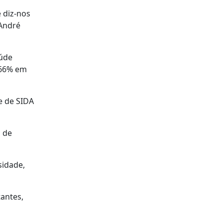
 diz-nos
 André
aúde
 66% em
e de SIDA
a de
sidade,
tantes,