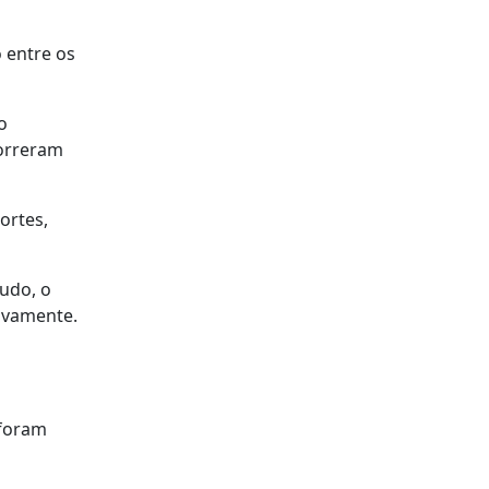
 entre os
o
correram
ortes,
tudo, o
ivamente.
 foram