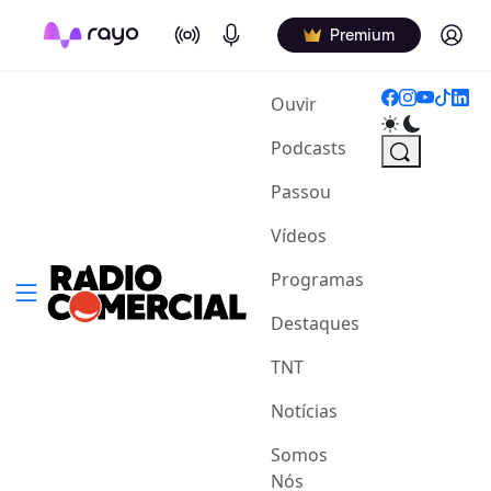
On Air
Podcasts
Log in
Premium
(current)
Ouvir
Podcasts
Passou
Vídeos
Programas
Destaques
TNT
Notícias
Somos
Nós