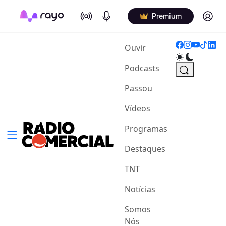
On Air
Podcasts
Log in
Premium
(current)
Ouvir
Podcasts
Passou
Vídeos
Programas
Destaques
TNT
Notícias
Somos
Nós