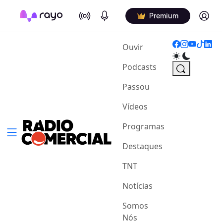
On Air
Podcasts
Log in
Premium
(current)
Ouvir
Podcasts
Passou
Vídeos
Programas
Destaques
TNT
Notícias
Somos
Nós