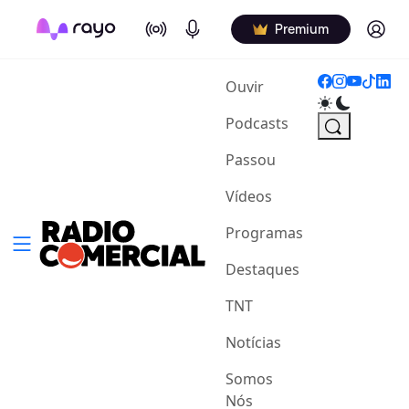
On Air
Podcasts
Log in
Premium
(current)
Ouvir
Podcasts
Passou
Vídeos
Programas
Destaques
TNT
Notícias
Somos
Nós