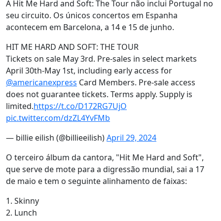
A Hit Me Hard and Soft: The Tour não inclui Portugal no
seu circuito. Os únicos concertos em Espanha
acontecem em Barcelona, a 14 e 15 de junho.
HIT ME HARD AND SOFT: THE TOUR
Tickets on sale May 3rd. Pre-sales in select markets
April 30th-May 1st, including early access for
@americanexpress
Card Members. Pre-sale access
does not guarantee tickets. Terms apply. Supply is
limited.
https://t.co/D172RG7UjO
pic.twitter.com/dzZL4YvFMb
— billie eilish (@billieeilish)
April 29, 2024
O terceiro álbum da cantora, "Hit Me Hard and Soft",
que serve de mote para a digressão mundial, sai a 17
de maio e tem o seguinte alinhamento de faixas:
1. Skinny
2. Lunch