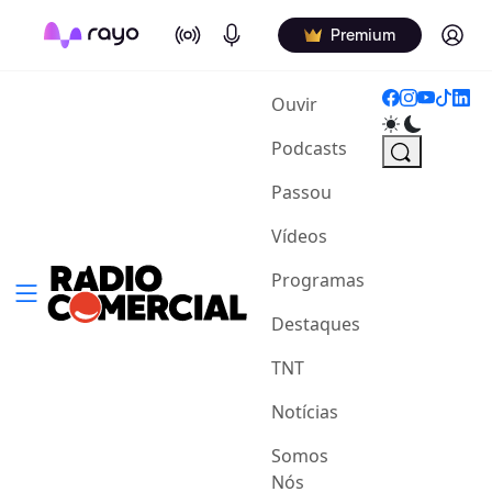
On Air
Podcasts
Log in
Premium
(current)
Ouvir
Podcasts
Passou
Vídeos
Programas
Destaques
TNT
Notícias
Somos
Nós