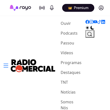
On Air
Podcasts
Log in
Premium
(current)
Ouvir
Podcasts
Passou
Vídeos
Programas
Destaques
TNT
Notícias
Somos
Nós