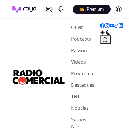
On Air
Podcasts
Log in
Premium
(current)
Ouvir
Podcasts
Passou
Vídeos
Programas
Destaques
TNT
Notícias
Somos
Nós