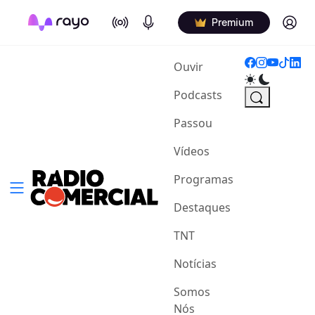
On Air
Podcasts
Log in
Premium
(current)
Ouvir
Podcasts
Passou
Vídeos
Programas
Destaques
TNT
Notícias
Somos
Nós