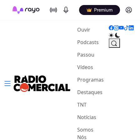
On Air
Podcasts
Log in
Premium
(current)
Ouvir
Podcasts
Passou
Vídeos
Programas
Destaques
TNT
Notícias
Somos
Nós