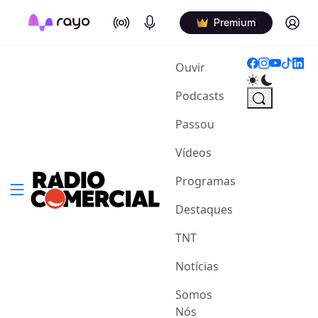
On Air
Podcasts
Log in
Premium
(current)
Ouvir
Podcasts
Passou
Vídeos
Programas
Destaques
TNT
Notícias
Somos
Nós