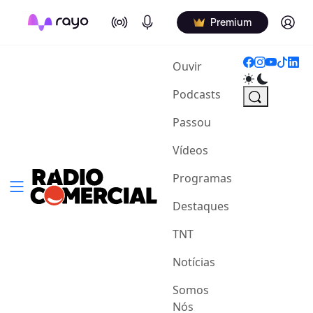
On Air
Podcasts
Log in
Premium
(current)
Ouvir
Podcasts
Passou
Vídeos
Programas
Destaques
TNT
Notícias
Somos
Nós