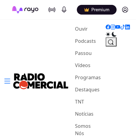
On Air
Podcasts
Log in
Premium
(current)
Ouvir
Podcasts
Passou
Vídeos
Programas
Destaques
TNT
Notícias
Somos
Nós