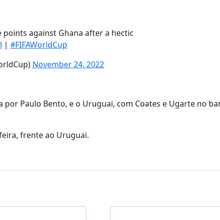
e points against Ghana after a hectic
l
|
#FIFAWorldCup
orldCup)
November 24, 2022
a por Paulo Bento, e o Uruguai, com Coates e Ugarte no ba
ira, frente ao Uruguai.