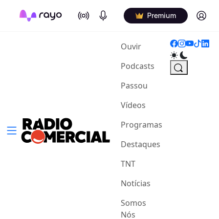
On Air
Podcasts
Log in
Premium
(current)
Ouvir
Podcasts
Passou
Vídeos
Programas
Destaques
TNT
Notícias
Somos
Nós