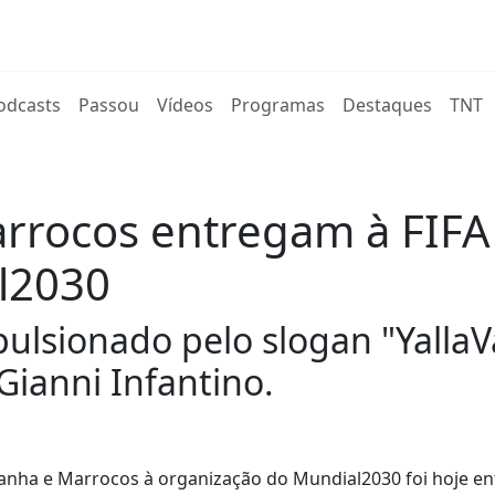
rent)
odcasts
Passou
Vídeos
Programas
Destaques
TNT
rrocos entregam à FIFA
l2030
mpulsionado pelo slogan "Yalla
Gianni Infantino.
spanha e Marrocos à organização do Mundial2030 foi hoje e