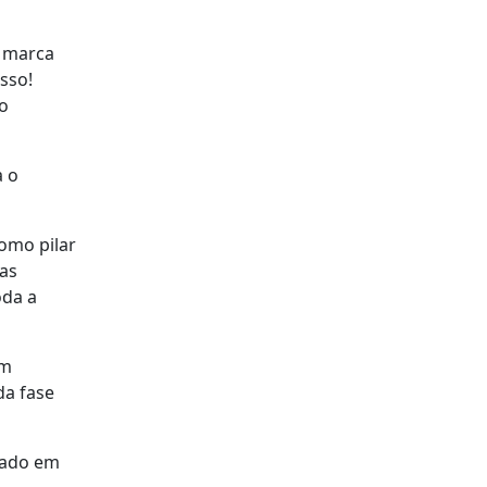
a marca
sso!
o
a o
como pilar
das
oda a
ém
da fase
egado em