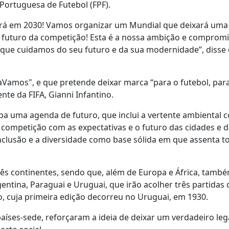
 Portuguesa de Futebol (FPF).
será em 2030! Vamos organizar um Mundial que deixará um
 futuro da competição! Esta é a nossa ambição e compromi
que cuidamos do seu futuro e da sua modernidade”, disse 
laVamos", e que pretende deixar marca “para o futebol, par
te da FIFA, Gianni Infantino.
pa uma agenda de futuro, que inclui a vertente ambiental 
competição com as expectativas e o futuro das cidades e 
nclusão e a diversidade como base sólida em que assenta t
rês continentes, sendo que, além de Europa e África, tamb
ntina, Paraguai e Uruguai, que irão acolher três partidas 
o, cuja primeira edição decorreu no Uruguai, em 1930.
países-sede, reforçaram a ideia de deixar um verdadeiro l