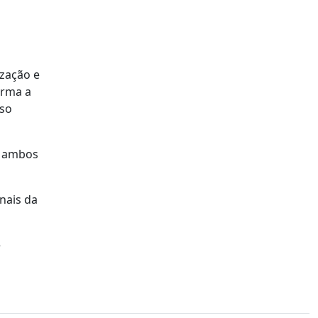
ização e
orma a
sso
, ambos
nais da
e