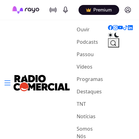
On Air
Podcasts
Log in
Premium
(current)
Ouvir
Podcasts
Passou
Vídeos
Programas
Destaques
TNT
Notícias
Somos
Nós