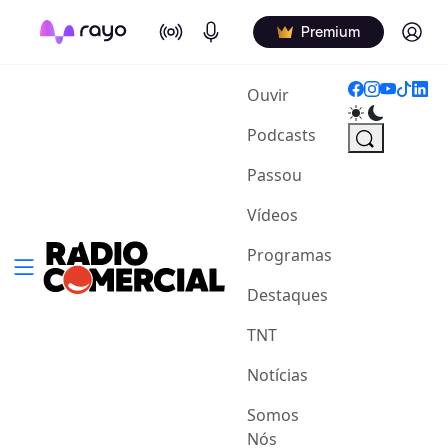
On Air
Podcasts
Log in
Premium
(current)
Ouvir
Podcasts
Passou
Vídeos
Programas
Destaques
TNT
Notícias
Somos
Nós