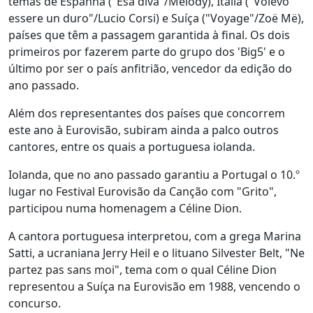
temas de Espanha ("Esa diva"/Melody), Itália ("Volevo
essere un duro"/Lucio Corsi) e Suíça ("Voyage"/Zoë Më),
países que têm a passagem garantida à final. Os dois
primeiros por fazerem parte do grupo dos 'Big5' e o
último por ser o país anfitrião, vencedor da edição do
ano passado.
Além dos representantes dos países que concorrem
este ano à Eurovisão, subiram ainda a palco outros
cantores, entre os quais a portuguesa iolanda.
Iolanda, que no ano passado garantiu a Portugal o 10.º
lugar no Festival Eurovisão da Canção com "Grito",
participou numa homenagem a Céline Dion.
A cantora portuguesa interpretou, com a grega Marina
Satti, a ucraniana Jerry Heil e o lituano Silvester Belt, "Ne
partez pas sans moi", tema com o qual Céline Dion
representou a Suíça na Eurovisão em 1988, vencendo o
concurso.