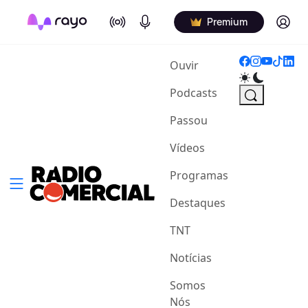
On Air
Podcasts
Log in
Premium
(current)
Ouvir
Podcasts
Passou
Vídeos
Programas
Destaques
TNT
Notícias
Somos
Nós