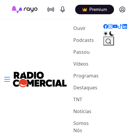
On Air
Podcasts
Log in
Premium
(current)
Ouvir
Podcasts
Passou
Vídeos
Programas
Destaques
TNT
Notícias
Somos
Nós