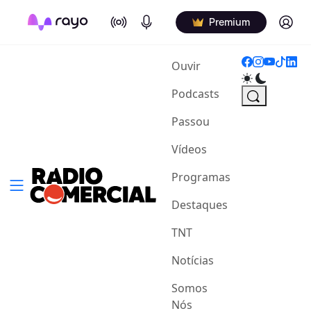
On Air
Podcasts
Log in
Premium
(current)
Ouvir
Podcasts
Passou
Vídeos
Programas
Destaques
TNT
Notícias
Somos
Nós