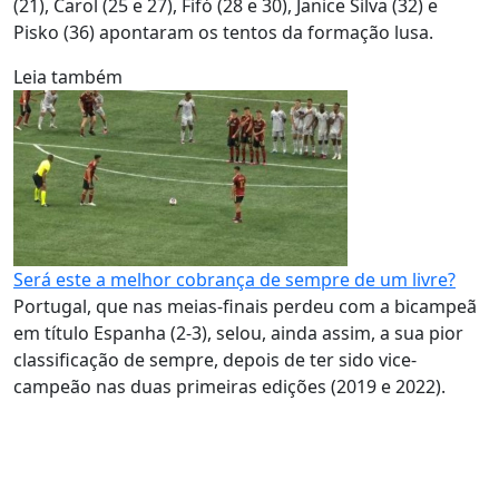
(21), Carol (25 e 27), Fifó (28 e 30), Janice Silva (32) e
Pisko (36) apontaram os tentos da formação lusa.
Leia também
Será este a melhor cobrança de sempre de um livre?
Portugal, que nas meias-finais perdeu com a bicampeã
em título Espanha (2-3), selou, ainda assim, a sua pior
classificação de sempre, depois de ter sido vice-
campeão nas duas primeiras edições (2019 e 2022).