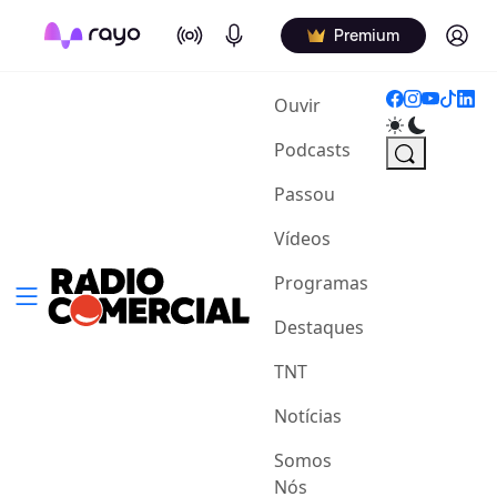
On Air
Podcasts
Log in
Premium
(current)
Ouvir
Podcasts
Passou
Vídeos
Programas
Destaques
TNT
Notícias
Somos
Nós