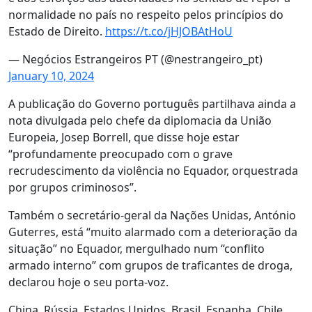
normalidade no país no respeito pelos princípios do
Estado de Direito.
https://t.co/jHJOBAtHoU
— Negócios Estrangeiros PT (@nestrangeiro_pt)
January 10, 2024
A publicação do Governo português partilhava ainda a
nota divulgada pelo chefe da diplomacia da União
Europeia, Josep Borrell, que disse hoje estar
“profundamente preocupado com o grave
recrudescimento da violência no Equador, orquestrada
por grupos criminosos”.
Também o secretário-geral da Nações Unidas, António
Guterres, está “muito alarmado com a deterioração da
situação” no Equador, mergulhado num “conflito
armado interno” com grupos de traficantes de droga,
declarou hoje o seu porta-voz.
China, Rússia, Estados Unidos, Brasil, Espanha, Chile,