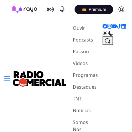
On Air
Podcasts
Log in
Premium
(current)
Ouvir
Podcasts
Passou
Vídeos
Programas
Destaques
TNT
Notícias
Somos
Nós