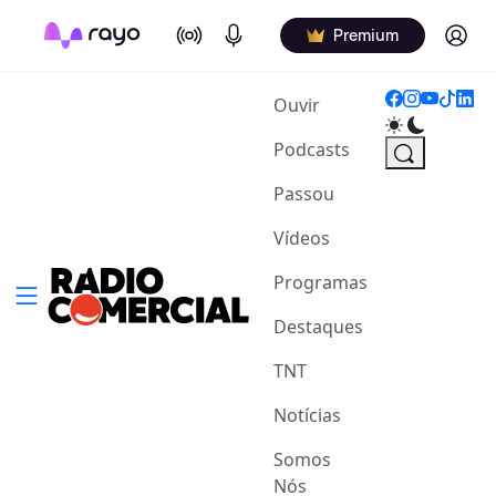
On Air
Podcasts
Log in
Premium
(current)
Ouvir
Podcasts
Passou
Vídeos
Programas
Destaques
TNT
Notícias
Somos
Nós