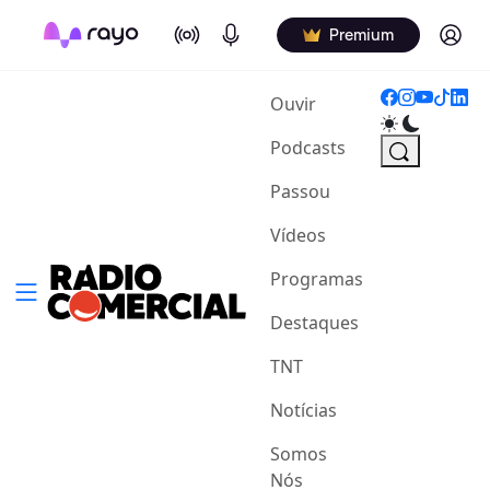
On Air
Podcasts
Log in
Premium
(current)
Ouvir
Podcasts
Passou
Vídeos
Programas
Destaques
TNT
Notícias
Somos
Nós