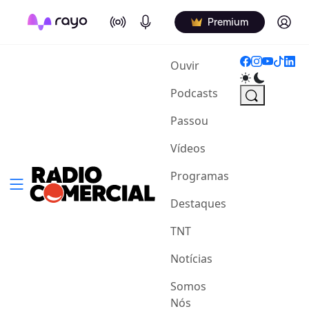
On Air
Podcasts
Log in
Premium
(current)
Ouvir
Podcasts
Passou
Vídeos
Programas
Destaques
TNT
Notícias
Somos
Nós