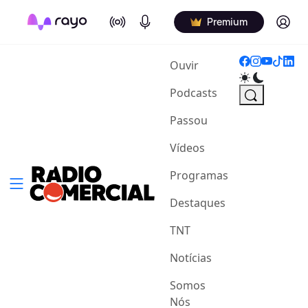
On Air
Podcasts
Log in
Premium
(current)
Ouvir
Podcasts
Passou
Vídeos
Programas
Destaques
TNT
Notícias
Somos
Nós