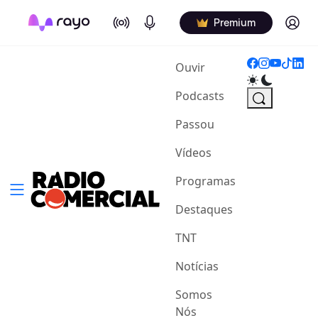
On Air
Podcasts
Log in
Premium
(current)
Ouvir
Podcasts
Passou
Vídeos
Programas
Destaques
TNT
Notícias
Somos
Nós