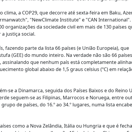
 clima, a COP29, que decorre até sexta-feira em Baku, Azer
rmanwatch", "NewClimate Institute" e "CAN International". 
00 organizações da sociedade civil em mais de 130 países q
 justiça social.
ís, fazendo parte da lista 66 países (e União Europeia), que
tufa (GEE) do mundo inteiro. Na verdade não são 66 paíse
o, assinalando que nenhum país está completamente alinh
uecimento global abaixo de 1,5 graus celsius (ºC) em relaç
tém-se a Dinamarca, seguida dos Países Baixos e do Reino 
erde seguem-se as Filipinas, Marrocos e Noruega, entre ou
 grupo de países, do 16.º ao 34.º lugares, numa lista encab
i países como a Nova Zelândia, Itália ou Hungria e que é fech