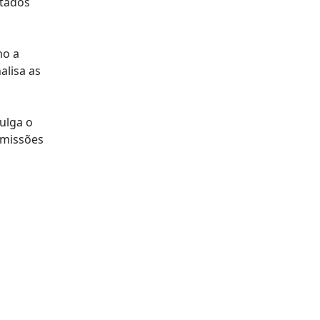
stados
mo a
alisa as
ulga o
emissões