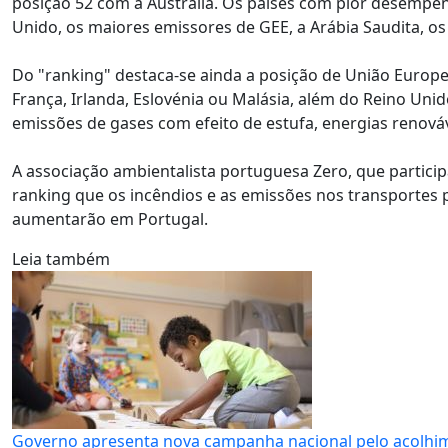
posição 52 com a Austrália. Os países com pior desempenh
Unido, os maiores emissores de GEE, a Arábia Saudita, o
Do "ranking" destaca-se ainda a posição de União Europei
França, Irlanda, Eslovénia ou Malásia, além do Reino Unid
emissões de gases com efeito de estufa, energias renováve
A associação ambientalista portuguesa Zero, que partici
ranking que os incêndios e as emissões nos transportes 
aumentarão em Portugal.
Leia também
Governo apresenta nova campanha nacional pelo acolhim