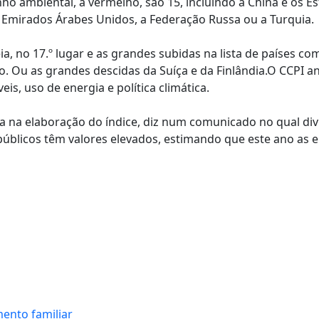
o ambiental, a vermelho, são 15, incluindo a China e os E
s Emirados Árabes Unidos, a Federação Russa ou a Turquia.
a, no 17.º lugar e as grandes subidas na lista de países co
o. Ou as grandes descidas da Suíça e da Finlândia.O CCPI an
is, uso de energia e política climática.
pa na elaboração do índice, diz num comunicado no qual div
públicos têm valores elevados, estimando que este ano as 
ento familiar