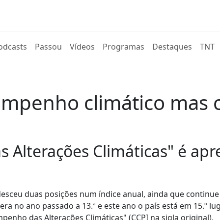
rent)
odcasts
Passou
Vídeos
Programas
Destaques
TNT
empenho climático mas 
 Alterações Climáticas" é ap
sceu duas posições num índice anual, ainda que continue 
 era no ano passado a 13.ª e este ano o país está em 15.º l
penho das Alterações Climáticas" (CCPI na sigla original).