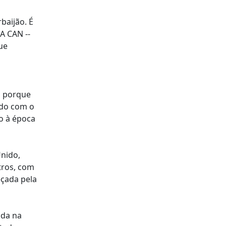
baijão. É
A CAN --
ue
s porque
ado com o
ão à época
Unido,
tros, com
eçada pela
ada na