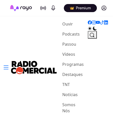
On Air
Podcasts
Log in
Premium
(current)
Ouvir
Podcasts
Passou
Vídeos
Programas
Destaques
TNT
Notícias
Somos
Nós