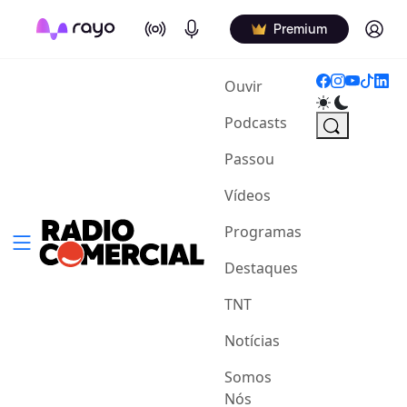
On Air
Podcasts
Log in
Premium
(current)
Ouvir
Podcasts
Passou
Vídeos
Programas
Destaques
TNT
Notícias
Somos
Nós