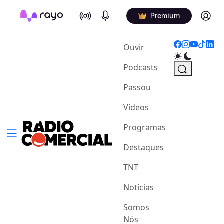
On Air
Podcasts
Log in
Premium
(current)
Ouvir
Podcasts
Passou
Vídeos
Programas
Destaques
TNT
Notícias
Somos
Nós