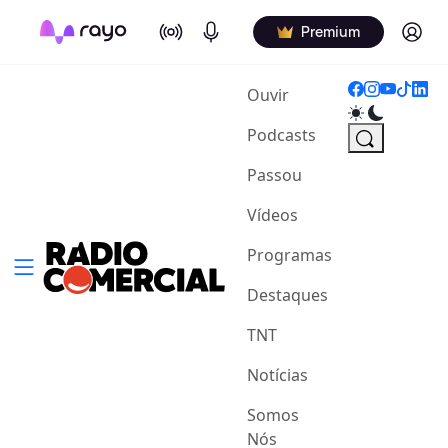
On Air
Podcasts
Log in
Premium
(current)
Ouvir
Podcasts
Passou
Vídeos
Programas
Destaques
TNT
Notícias
Somos
Nós