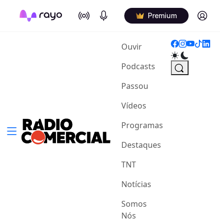
On Air
Podcasts
Log in
Premium
(current)
Ouvir
Podcasts
Passou
Vídeos
Programas
Destaques
TNT
Notícias
Somos
Nós