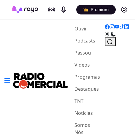
On Air
Podcasts
Log in
Premium
(current)
Ouvir
Podcasts
Passou
Vídeos
Programas
Destaques
TNT
Notícias
Somos
Nós