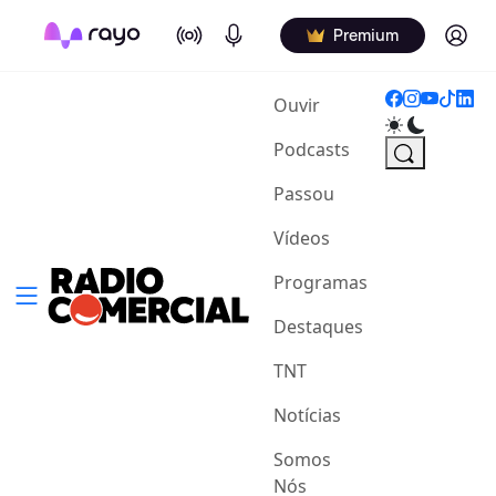
On Air
Podcasts
Log in
Premium
(current)
Ouvir
Podcasts
Passou
Vídeos
Programas
Destaques
TNT
Notícias
Somos
Nós