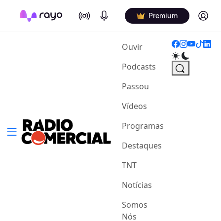
On Air
Podcasts
Log in
Premium
(current)
Ouvir
Podcasts
Passou
Vídeos
Programas
Destaques
TNT
Notícias
Somos
Nós