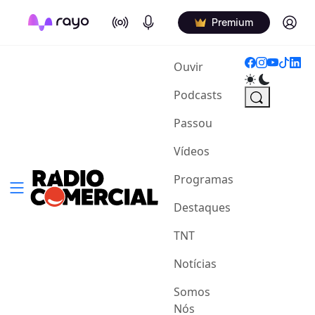
On Air
Podcasts
Log in
Premium
(current)
Ouvir
Podcasts
Passou
Vídeos
Programas
Destaques
TNT
Notícias
Somos
Nós