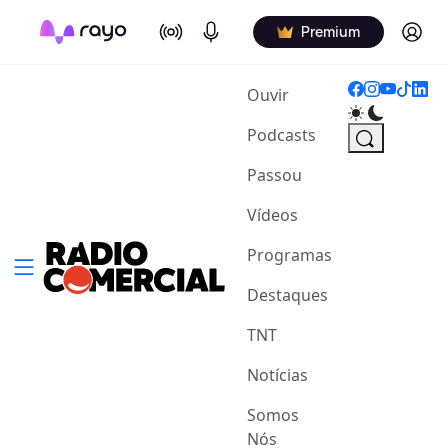
On Air
Podcasts
Log in
Premium
(current)
Ouvir
Podcasts
Passou
Vídeos
Programas
Destaques
TNT
Notícias
Somos
Nós